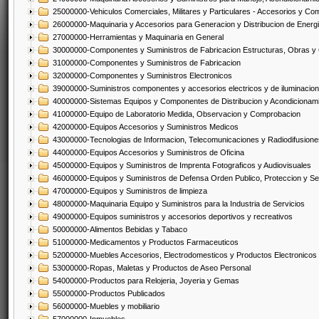
25000000-Vehiculos Comerciales, Militares y Particulares - Accesorios y C
26000000-Maquinaria y Accesorios para Generacion y Distribucion de Energ
27000000-Herramientas y Maquinaria en General
30000000-Componentes y Suministros de Fabricacion Estructuras, Obras y
31000000-Componentes y Suministros de Fabricacion
32000000-Componentes y Suministros Electronicos
39000000-Suministros componentes y accesorios electricos y de iluminacion
40000000-Sistemas Equipos y Componentes de Distribucion y Acondicionam
41000000-Equipo de Laboratorio Medida, Observacion y Comprobacion
42000000-Equipos Accesorios y Suministros Medicos
43000000-Tecnologias de Informacion, Telecomunicaciones y Radiodifusione
44000000-Equipos Accesorios y Suministros de Oficina
45000000-Equipos y Suministros de Imprenta Fotograficos y Audiovisuales
46000000-Equipos y Suministros de Defensa Orden Publico, Proteccion y Se
47000000-Equipos y Suministros de limpieza
48000000-Maquinaria Equipo y Suministros para la Industria de Servicios
49000000-Equipos suministros y accesorios deportivos y recreativos
50000000-Alimentos Bebidas y Tabaco
51000000-Medicamentos y Productos Farmaceuticos
52000000-Muebles Accesorios, Electrodomesticos y Productos Electronico
53000000-Ropas, Maletas y Productos de Aseo Personal
54000000-Productos para Relojeria, Joyeria y Gemas
55000000-Productos Publicados
56000000-Muebles y mobiliario