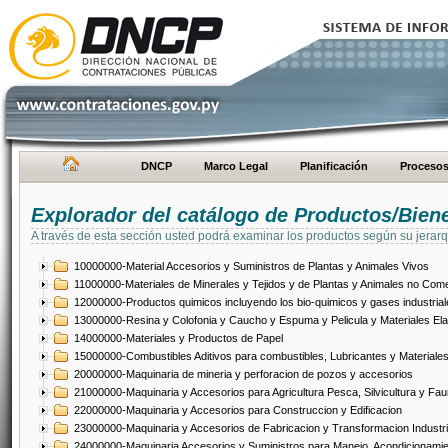
DNCP
Marco Legal
Planificación
Proceso
Explorador del catálogo de Productos/Bien
A través de esta sección usted podrá examinar los productos según su jerarq
10000000-Material Accesorios y Suministros de Plantas y Animales Vivos
11000000-Materiales de Minerales y Tejidos y de Plantas y Animales no Come
12000000-Productos quimicos incluyendo los bio-quimicos y gases industrial
13000000-Resina y Colofonia y Caucho y Espuma y Pelicula y Materiales El
14000000-Materiales y Productos de Papel
15000000-Combustibles Aditivos para combustibles, Lubricantes y Materiales
20000000-Maquinaria de mineria y perforacion de pozos y accesorios
21000000-Maquinaria y Accesorios para Agricultura Pesca, Silvicultura y Fau
22000000-Maquinaria y Accesorios para Construccion y Edificacion
23000000-Maquinaria y Accesorios de Fabricacion y Transformacion Industri
24000000-Maquinaria Accesorios y Suministros para Manejo, Acondicionamie