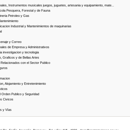
ales, Instrumentos musicales juegos, juguetes, artesania y equipamiento, mate...
cola Pesquera, Forestal y de Fauna
neria Petroleo y Gas
Mantenimiento
cacion Industrial y Mantenimientos de maquinarias
al
cenaje y Correo
nales de Empresa y Administrativos
 investigacion y tecnologia
, Graficos y de Bellas Artes
 Relacionados con el Sector Publico
guros
rmacion
on, Alojamiento y Entretenimiento
ticos
 Orden Publico y Seguridad
os Civicos
as y Vías