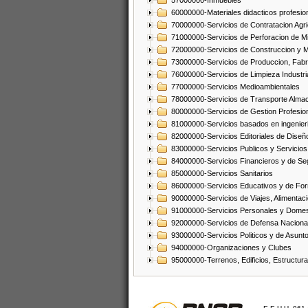
57000000-Inmuebles
60000000-Materiales didacticos profesion
70000000-Servicios de Contratacion Agri
71000000-Servicios de Perforacion de Mi
72000000-Servicios de Construccion y 
73000000-Servicios de Produccion, Fabri
76000000-Servicios de Limpieza Industri
77000000-Servicios Medioambientales
78000000-Servicios de Transporte Alma
80000000-Servicios de Gestion Profesio
81000000-Servicios basados en ingenieria
82000000-Servicios Editoriales de Diseño
83000000-Servicios Publicos y Servicios
84000000-Servicios Financieros y de Se
85000000-Servicios Sanitarios
86000000-Servicios Educativos y de Fo
90000000-Servicios de Viajes, Alimentaci
91000000-Servicios Personales y Domes
92000000-Servicios de Defensa Nacional
93000000-Servicios Politicos y de Asunt
94000000-Organizaciones y Clubes
95000000-Terrenos, Edificios, Estructur