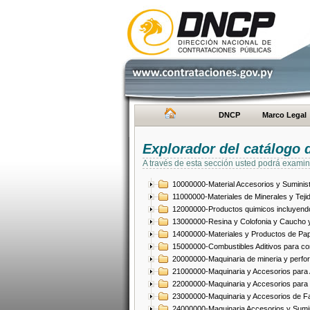
DNCP
Marco Legal
Explorador del catálogo 
A través de esta sección usted podrá examin
10000000-Material Accesorios y Suminist
11000000-Materiales de Minerales y Teji
12000000-Productos quimicos incluyendo 
13000000-Resina y Colofonia y Caucho y
14000000-Materiales y Productos de Pap
15000000-Combustibles Aditivos para com
20000000-Maquinaria de mineria y perfo
21000000-Maquinaria y Accesorios para Ag
22000000-Maquinaria y Accesorios para 
23000000-Maquinaria y Accesorios de Fab
24000000-Maquinaria Accesorios y Sumin