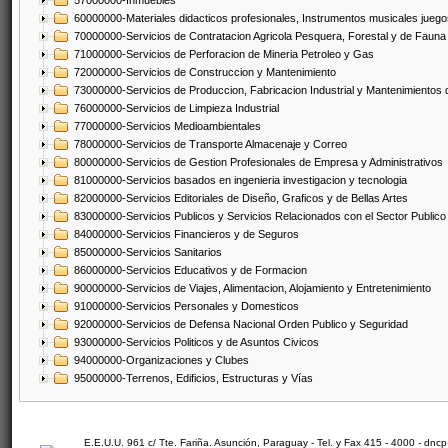
57000000-Inmuebles
60000000-Materiales didacticos profesionales, Instrumentos musicales juegos
70000000-Servicios de Contratacion Agricola Pesquera, Forestal y de Fauna
71000000-Servicios de Perforacion de Mineria Petroleo y Gas
72000000-Servicios de Construccion y Mantenimiento
73000000-Servicios de Produccion, Fabricacion Industrial y Mantenimientos
76000000-Servicios de Limpieza Industrial
77000000-Servicios Medioambientales
78000000-Servicios de Transporte Almacenaje y Correo
80000000-Servicios de Gestion Profesionales de Empresa y Administrativos
81000000-Servicios basados en ingenieria investigacion y tecnologia
82000000-Servicios Editoriales de Diseño, Graficos y de Bellas Artes
83000000-Servicios Publicos y Servicios Relacionados con el Sector Publico
84000000-Servicios Financieros y de Seguros
85000000-Servicios Sanitarios
86000000-Servicios Educativos y de Formacion
90000000-Servicios de Viajes, Alimentacion, Alojamiento y Entretenimiento
91000000-Servicios Personales y Domesticos
92000000-Servicios de Defensa Nacional Orden Publico y Seguridad
93000000-Servicios Politicos y de Asuntos Civicos
94000000-Organizaciones y Clubes
95000000-Terrenos, Edificios, Estructuras y Vías
E.E.U.U. 961 c/ Tte. Fariña. Asunción, Paraguay - Tel. y Fax 415 - 4000 - dn