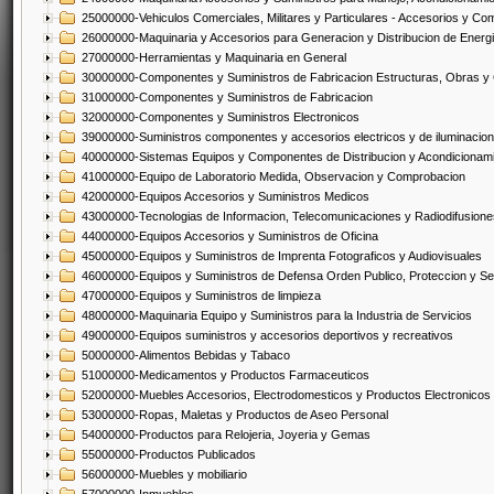
25000000-Vehiculos Comerciales, Militares y Particulares - Accesorios y C
26000000-Maquinaria y Accesorios para Generacion y Distribucion de Energ
27000000-Herramientas y Maquinaria en General
30000000-Componentes y Suministros de Fabricacion Estructuras, Obras y
31000000-Componentes y Suministros de Fabricacion
32000000-Componentes y Suministros Electronicos
39000000-Suministros componentes y accesorios electricos y de iluminacion
40000000-Sistemas Equipos y Componentes de Distribucion y Acondicionam
41000000-Equipo de Laboratorio Medida, Observacion y Comprobacion
42000000-Equipos Accesorios y Suministros Medicos
43000000-Tecnologias de Informacion, Telecomunicaciones y Radiodifusione
44000000-Equipos Accesorios y Suministros de Oficina
45000000-Equipos y Suministros de Imprenta Fotograficos y Audiovisuales
46000000-Equipos y Suministros de Defensa Orden Publico, Proteccion y Se
47000000-Equipos y Suministros de limpieza
48000000-Maquinaria Equipo y Suministros para la Industria de Servicios
49000000-Equipos suministros y accesorios deportivos y recreativos
50000000-Alimentos Bebidas y Tabaco
51000000-Medicamentos y Productos Farmaceuticos
52000000-Muebles Accesorios, Electrodomesticos y Productos Electronico
53000000-Ropas, Maletas y Productos de Aseo Personal
54000000-Productos para Relojeria, Joyeria y Gemas
55000000-Productos Publicados
56000000-Muebles y mobiliario