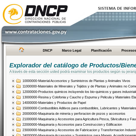
DNCP
Marco Legal
Planificación
Proceso
Explorador del catálogo de Productos/Bien
A través de esta sección usted podrá examinar los productos según su jerarq
10000000-Material Accesorios y Suministros de Plantas y Animales Vivos
11000000-Materiales de Minerales y Tejidos y de Plantas y Animales no Come
12000000-Productos quimicos incluyendo los bio-quimicos y gases industrial
13000000-Resina y Colofonia y Caucho y Espuma y Pelicula y Materiales El
14000000-Materiales y Productos de Papel
15000000-Combustibles Aditivos para combustibles, Lubricantes y Materiales
20000000-Maquinaria de mineria y perforacion de pozos y accesorios
21000000-Maquinaria y Accesorios para Agricultura Pesca, Silvicultura y Fau
22000000-Maquinaria y Accesorios para Construccion y Edificacion
23000000-Maquinaria y Accesorios de Fabricacion y Transformacion Industri
24000000-Maquinaria Accesorios y Suministros para Manejo, Acondicionamie