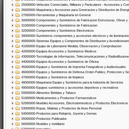
25000000-Vehiculos Comerciales, Militares y Particulares - Accesorios y C
26000000-Maquinaria y Accesorios para Generacion y Distribucion de Energ
27000000-Herramientas y Maquinaria en General
30000000-Componentes y Suministros de Fabricacion Estructuras, Obras y
31000000-Componentes y Suministros de Fabricacion
32000000-Componentes y Suministros Electronicos
39000000-Suministros componentes y accesorios electricos y de iluminacion
40000000-Sistemas Equipos y Componentes de Distribucion y Acondicionam
41000000-Equipo de Laboratorio Medida, Observacion y Comprobacion
42000000-Equipos Accesorios y Suministros Medicos
43000000-Tecnologias de Informacion, Telecomunicaciones y Radiodifusione
44000000-Equipos Accesorios y Suministros de Oficina
45000000-Equipos y Suministros de Imprenta Fotograficos y Audiovisuales
46000000-Equipos y Suministros de Defensa Orden Publico, Proteccion y Se
47000000-Equipos y Suministros de limpieza
48000000-Maquinaria Equipo y Suministros para la Industria de Servicios
49000000-Equipos suministros y accesorios deportivos y recreativos
50000000-Alimentos Bebidas y Tabaco
51000000-Medicamentos y Productos Farmaceuticos
52000000-Muebles Accesorios, Electrodomesticos y Productos Electronico
53000000-Ropas, Maletas y Productos de Aseo Personal
54000000-Productos para Relojeria, Joyeria y Gemas
55000000-Productos Publicados
56000000-Muebles y mobiliario