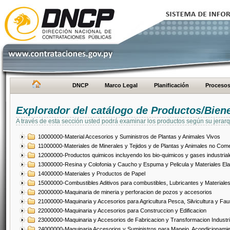
DNCP
Marco Legal
Planificación
Proceso
Explorador del catálogo de Productos/Bien
A través de esta sección usted podrá examinar los productos según su jerarq
10000000-Material Accesorios y Suministros de Plantas y Animales Vivos
11000000-Materiales de Minerales y Tejidos y de Plantas y Animales no Come
12000000-Productos quimicos incluyendo los bio-quimicos y gases industrial
13000000-Resina y Colofonia y Caucho y Espuma y Pelicula y Materiales El
14000000-Materiales y Productos de Papel
15000000-Combustibles Aditivos para combustibles, Lubricantes y Materiales
20000000-Maquinaria de mineria y perforacion de pozos y accesorios
21000000-Maquinaria y Accesorios para Agricultura Pesca, Silvicultura y Fau
22000000-Maquinaria y Accesorios para Construccion y Edificacion
23000000-Maquinaria y Accesorios de Fabricacion y Transformacion Industri
24000000-Maquinaria Accesorios y Suministros para Manejo, Acondicionamie