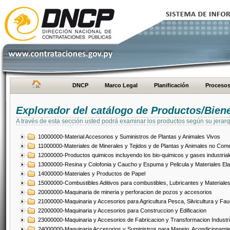
DNCP
Marco Legal
Planificación
Proceso
Explorador del catálogo de Productos/Bien
A través de esta sección usted podrá examinar los productos según su jerarq
10000000-Material Accesorios y Suministros de Plantas y Animales Vivos
11000000-Materiales de Minerales y Tejidos y de Plantas y Animales no Come
12000000-Productos quimicos incluyendo los bio-quimicos y gases industrial
13000000-Resina y Colofonia y Caucho y Espuma y Pelicula y Materiales El
14000000-Materiales y Productos de Papel
15000000-Combustibles Aditivos para combustibles, Lubricantes y Materiales
20000000-Maquinaria de mineria y perforacion de pozos y accesorios
21000000-Maquinaria y Accesorios para Agricultura Pesca, Silvicultura y Fau
22000000-Maquinaria y Accesorios para Construccion y Edificacion
23000000-Maquinaria y Accesorios de Fabricacion y Transformacion Industri
24000000-Maquinaria Accesorios y Suministros para Manejo, Acondicionamie