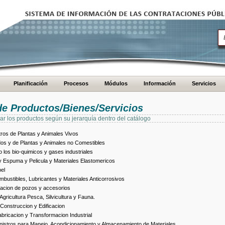
Planificación
Procesos
Módulos
Información
Servicios
de Productos/Bienes/Servicios
ar los productos según su jerarquía dentro del catálogo
ros de Plantas y Animales Vivos
dos y de Plantas y Animales no Comestibles
los bio-quimicos y gases industriales
 Espuma y Pelicula y Materiales Elastomericos
el
bustibles, Lubricantes y Materiales Anticorrosivos
racion de pozos y accesorios
ricultura Pesca, Silvicultura y Fauna.
Construccion y Edificacion
ricacion y Transformacion Industrial
istros para Manejo, Acondicionamiento y Almacenamiento de Materiales