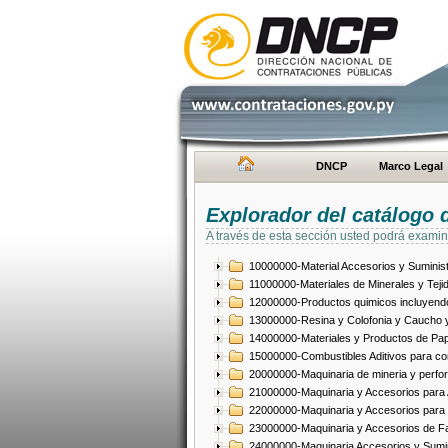
DNCP
Marco Legal
Explorador del catálogo 
A través de esta sección usted podrá examin
10000000-Material Accesorios y Suminist
11000000-Materiales de Minerales y Teji
12000000-Productos quimicos incluyendo 
13000000-Resina y Colofonia y Caucho y
14000000-Materiales y Productos de Pap
15000000-Combustibles Aditivos para com
20000000-Maquinaria de mineria y perfo
21000000-Maquinaria y Accesorios para Ag
22000000-Maquinaria y Accesorios para 
23000000-Maquinaria y Accesorios de Fab
24000000-Maquinaria Accesorios y Sumin