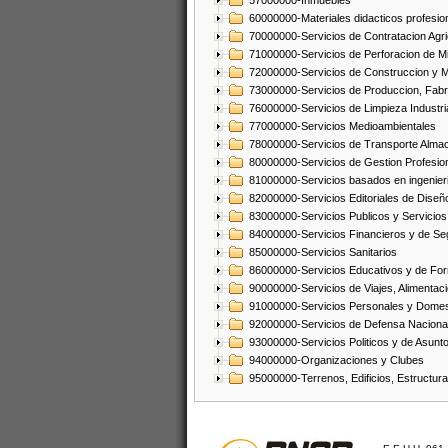
57000000-Inmuebles
60000000-Materiales didacticos profesion
70000000-Servicios de Contratacion Agri
71000000-Servicios de Perforacion de Mi
72000000-Servicios de Construccion y 
73000000-Servicios de Produccion, Fabri
76000000-Servicios de Limpieza Industri
77000000-Servicios Medioambientales
78000000-Servicios de Transporte Alma
80000000-Servicios de Gestion Profesio
81000000-Servicios basados en ingenieria
82000000-Servicios Editoriales de Diseño
83000000-Servicios Publicos y Servicios
84000000-Servicios Financieros y de Se
85000000-Servicios Sanitarios
86000000-Servicios Educativos y de Fo
90000000-Servicios de Viajes, Alimentaci
91000000-Servicios Personales y Domes
92000000-Servicios de Defensa Nacional
93000000-Servicios Politicos y de Asunt
94000000-Organizaciones y Clubes
95000000-Terrenos, Edificios, Estructur