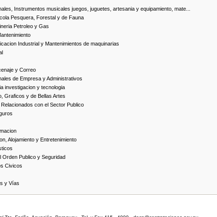
ales, Instrumentos musicales juegos, juguetes, artesania y equipamiento, mate...
cola Pesquera, Forestal y de Fauna
neria Petroleo y Gas
Mantenimiento
cacion Industrial y Mantenimientos de maquinarias
al
cenaje y Correo
nales de Empresa y Administrativos
 investigacion y tecnologia
, Graficos y de Bellas Artes
 Relacionados con el Sector Publico
guros
rmacion
on, Alojamiento y Entretenimiento
ticos
 Orden Publico y Seguridad
os Civicos
as y Vías