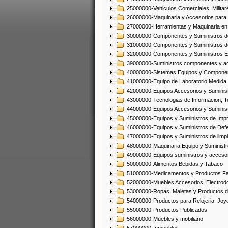
25000000-Vehiculos Comerciales, Militar
26000000-Maquinaria y Accesorios para 
27000000-Herramientas y Maquinaria en
30000000-Componentes y Suministros de
31000000-Componentes y Suministros d
32000000-Componentes y Suministros El
39000000-Suministros componentes y acc
40000000-Sistemas Equipos y Component
41000000-Equipo de Laboratorio Medida
42000000-Equipos Accesorios y Suminis
43000000-Tecnologias de Informacion, T
44000000-Equipos Accesorios y Suminist
45000000-Equipos y Suministros de Impr
46000000-Equipos y Suministros de Defe
47000000-Equipos y Suministros de limp
48000000-Maquinaria Equipo y Suministro
49000000-Equipos suministros y accesor
50000000-Alimentos Bebidas y Tabaco
51000000-Medicamentos y Productos F
52000000-Muebles Accesorios, Electrod
53000000-Ropas, Maletas y Productos d
54000000-Productos para Relojeria, Jo
55000000-Productos Publicados
56000000-Muebles y mobiliario