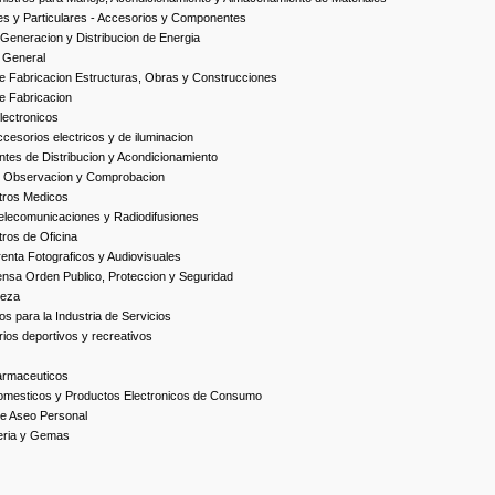
es y Particulares - Accesorios y Componentes
Generacion y Distribucion de Energia
 General
 Fabricacion Estructuras, Obras y Construcciones
e Fabricacion
ectronicos
esorios electricos y de iluminacion
es de Distribucion y Acondicionamiento
, Observacion y Comprobacion
tros Medicos
elecomunicaciones y Radiodifusiones
ros de Oficina
enta Fotograficos y Audiovisuales
nsa Orden Publico, Proteccion y Seguridad
ieza
s para la Industria de Servicios
ios deportivos y recreativos
armaceuticos
omesticos y Productos Electronicos de Consumo
e Aseo Personal
yeria y Gemas