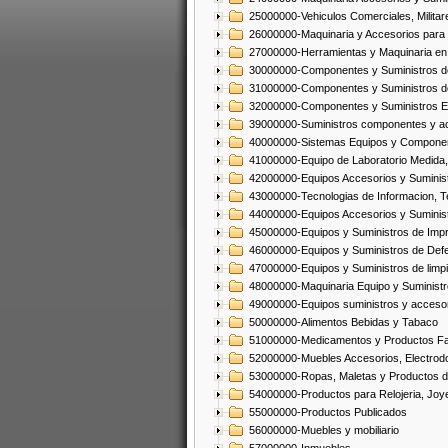
25000000-Vehiculos Comerciales, Militar
26000000-Maquinaria y Accesorios para 
27000000-Herramientas y Maquinaria en
30000000-Componentes y Suministros de
31000000-Componentes y Suministros d
32000000-Componentes y Suministros El
39000000-Suministros componentes y acc
40000000-Sistemas Equipos y Component
41000000-Equipo de Laboratorio Medida
42000000-Equipos Accesorios y Suminis
43000000-Tecnologias de Informacion, T
44000000-Equipos Accesorios y Suminist
45000000-Equipos y Suministros de Impr
46000000-Equipos y Suministros de Defe
47000000-Equipos y Suministros de limp
48000000-Maquinaria Equipo y Suministro
49000000-Equipos suministros y accesor
50000000-Alimentos Bebidas y Tabaco
51000000-Medicamentos y Productos F
52000000-Muebles Accesorios, Electrod
53000000-Ropas, Maletas y Productos d
54000000-Productos para Relojeria, Jo
55000000-Productos Publicados
56000000-Muebles y mobiliario