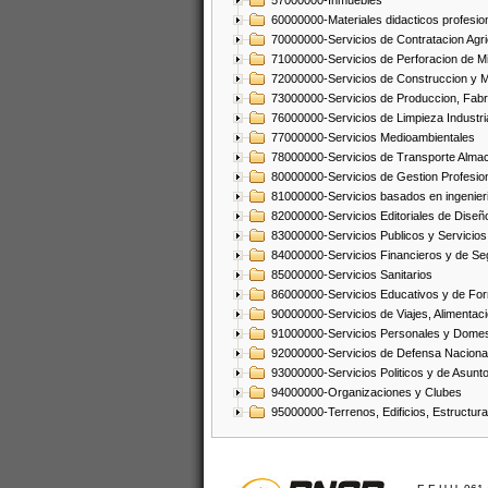
57000000-Inmuebles
60000000-Materiales didacticos profesion
70000000-Servicios de Contratacion Agri
71000000-Servicios de Perforacion de Mi
72000000-Servicios de Construccion y 
73000000-Servicios de Produccion, Fabri
76000000-Servicios de Limpieza Industri
77000000-Servicios Medioambientales
78000000-Servicios de Transporte Alma
80000000-Servicios de Gestion Profesio
81000000-Servicios basados en ingenieria
82000000-Servicios Editoriales de Diseño
83000000-Servicios Publicos y Servicios
84000000-Servicios Financieros y de Se
85000000-Servicios Sanitarios
86000000-Servicios Educativos y de Fo
90000000-Servicios de Viajes, Alimentaci
91000000-Servicios Personales y Domes
92000000-Servicios de Defensa Nacional
93000000-Servicios Politicos y de Asunt
94000000-Organizaciones y Clubes
95000000-Terrenos, Edificios, Estructur