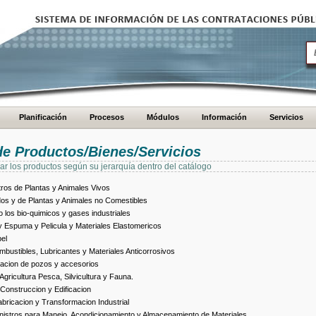
Planificación
Procesos
Módulos
Información
Servicios
de Productos/Bienes/Servicios
ar los productos según su jerarquía dentro del catálogo
ros de Plantas y Animales Vivos
dos y de Plantas y Animales no Comestibles
los bio-quimicos y gases industriales
 Espuma y Pelicula y Materiales Elastomericos
el
bustibles, Lubricantes y Materiales Anticorrosivos
racion de pozos y accesorios
ricultura Pesca, Silvicultura y Fauna.
Construccion y Edificacion
ricacion y Transformacion Industrial
istros para Manejo, Acondicionamiento y Almacenamiento de Materiales