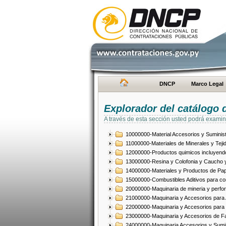
DNCP
Marco Legal
Explorador del catálogo 
A través de esta sección usted podrá examin
10000000-Material Accesorios y Suminist
11000000-Materiales de Minerales y Teji
12000000-Productos quimicos incluyendo 
13000000-Resina y Colofonia y Caucho y
14000000-Materiales y Productos de Pap
15000000-Combustibles Aditivos para com
20000000-Maquinaria de mineria y perfo
21000000-Maquinaria y Accesorios para Ag
22000000-Maquinaria y Accesorios para 
23000000-Maquinaria y Accesorios de Fab
24000000-Maquinaria Accesorios y Sumin