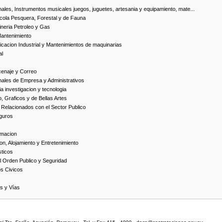
ales, Instrumentos musicales juegos, juguetes, artesania y equipamiento, mate...
cola Pesquera, Forestal y de Fauna
neria Petroleo y Gas
Mantenimiento
cacion Industrial y Mantenimientos de maquinarias
al
cenaje y Correo
nales de Empresa y Administrativos
 investigacion y tecnologia
, Graficos y de Bellas Artes
 Relacionados con el Sector Publico
guros
rmacion
on, Alojamiento y Entretenimiento
ticos
 Orden Publico y Seguridad
os Civicos
as y Vías