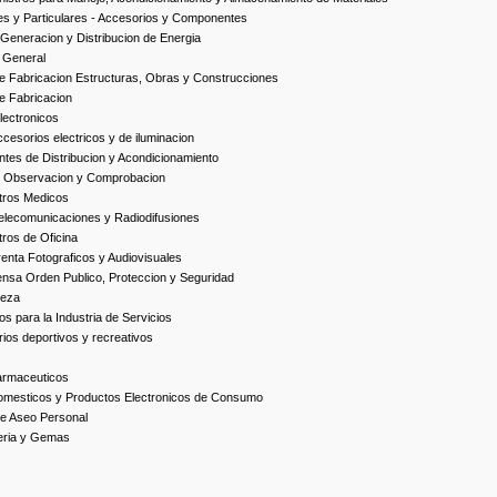
es y Particulares - Accesorios y Componentes
Generacion y Distribucion de Energia
 General
 Fabricacion Estructuras, Obras y Construcciones
e Fabricacion
ectronicos
esorios electricos y de iluminacion
es de Distribucion y Acondicionamiento
, Observacion y Comprobacion
tros Medicos
elecomunicaciones y Radiodifusiones
ros de Oficina
enta Fotograficos y Audiovisuales
nsa Orden Publico, Proteccion y Seguridad
ieza
s para la Industria de Servicios
ios deportivos y recreativos
armaceuticos
omesticos y Productos Electronicos de Consumo
e Aseo Personal
yeria y Gemas