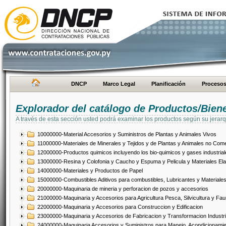
DNCP
Marco Legal
Planificación
Proceso
Explorador del catálogo de Productos/Bien
A través de esta sección usted podrá examinar los productos según su jerarq
10000000-Material Accesorios y Suministros de Plantas y Animales Vivos
11000000-Materiales de Minerales y Tejidos y de Plantas y Animales no Come
12000000-Productos quimicos incluyendo los bio-quimicos y gases industrial
13000000-Resina y Colofonia y Caucho y Espuma y Pelicula y Materiales El
14000000-Materiales y Productos de Papel
15000000-Combustibles Aditivos para combustibles, Lubricantes y Materiales
20000000-Maquinaria de mineria y perforacion de pozos y accesorios
21000000-Maquinaria y Accesorios para Agricultura Pesca, Silvicultura y Fau
22000000-Maquinaria y Accesorios para Construccion y Edificacion
23000000-Maquinaria y Accesorios de Fabricacion y Transformacion Industri
24000000-Maquinaria Accesorios y Suministros para Manejo, Acondicionamie