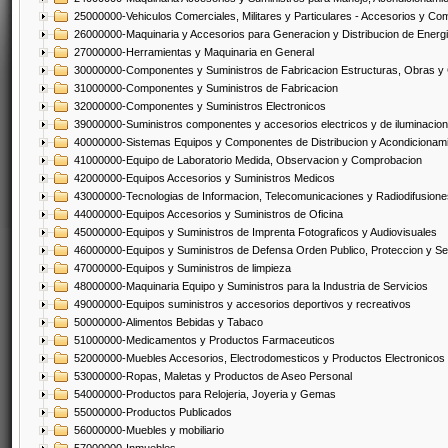
25000000-Vehiculos Comerciales, Militares y Particulares - Accesorios y C
26000000-Maquinaria y Accesorios para Generacion y Distribucion de Energ
27000000-Herramientas y Maquinaria en General
30000000-Componentes y Suministros de Fabricacion Estructuras, Obras y
31000000-Componentes y Suministros de Fabricacion
32000000-Componentes y Suministros Electronicos
39000000-Suministros componentes y accesorios electricos y de iluminacion
40000000-Sistemas Equipos y Componentes de Distribucion y Acondicionam
41000000-Equipo de Laboratorio Medida, Observacion y Comprobacion
42000000-Equipos Accesorios y Suministros Medicos
43000000-Tecnologias de Informacion, Telecomunicaciones y Radiodifusione
44000000-Equipos Accesorios y Suministros de Oficina
45000000-Equipos y Suministros de Imprenta Fotograficos y Audiovisuales
46000000-Equipos y Suministros de Defensa Orden Publico, Proteccion y Se
47000000-Equipos y Suministros de limpieza
48000000-Maquinaria Equipo y Suministros para la Industria de Servicios
49000000-Equipos suministros y accesorios deportivos y recreativos
50000000-Alimentos Bebidas y Tabaco
51000000-Medicamentos y Productos Farmaceuticos
52000000-Muebles Accesorios, Electrodomesticos y Productos Electronico
53000000-Ropas, Maletas y Productos de Aseo Personal
54000000-Productos para Relojeria, Joyeria y Gemas
55000000-Productos Publicados
56000000-Muebles y mobiliario