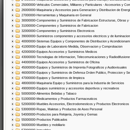
25000000-Vehiculos Comerciales, Militares y Particulares - Accesorios y C
26000000-Maquinaria y Accesorios para Generacion y Distribucion de Energ
27000000-Herramientas y Maquinaria en General
30000000-Componentes y Suministros de Fabricacion Estructuras, Obras y
31000000-Componentes y Suministros de Fabricacion
32000000-Componentes y Suministros Electronicos
39000000-Suministros componentes y accesorios electricos y de iluminacion
40000000-Sistemas Equipos y Componentes de Distribucion y Acondicionam
41000000-Equipo de Laboratorio Medida, Observacion y Comprobacion
42000000-Equipos Accesorios y Suministros Medicos
43000000-Tecnologias de Informacion, Telecomunicaciones y Radiodifusione
44000000-Equipos Accesorios y Suministros de Oficina
45000000-Equipos y Suministros de Imprenta Fotograficos y Audiovisuales
46000000-Equipos y Suministros de Defensa Orden Publico, Proteccion y Se
47000000-Equipos y Suministros de limpieza
48000000-Maquinaria Equipo y Suministros para la Industria de Servicios
49000000-Equipos suministros y accesorios deportivos y recreativos
50000000-Alimentos Bebidas y Tabaco
51000000-Medicamentos y Productos Farmaceuticos
52000000-Muebles Accesorios, Electrodomesticos y Productos Electronico
53000000-Ropas, Maletas y Productos de Aseo Personal
54000000-Productos para Relojeria, Joyeria y Gemas
55000000-Productos Publicados
56000000-Muebles y mobiliario