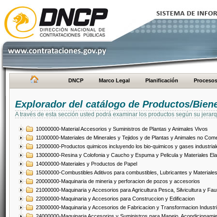
DNCP
Marco Legal
Planificación
Proceso
Explorador del catálogo de Productos/Bien
A través de esta sección usted podrá examinar los productos según su jerarq
10000000-Material Accesorios y Suministros de Plantas y Animales Vivos
11000000-Materiales de Minerales y Tejidos y de Plantas y Animales no Come
12000000-Productos quimicos incluyendo los bio-quimicos y gases industrial
13000000-Resina y Colofonia y Caucho y Espuma y Pelicula y Materiales El
14000000-Materiales y Productos de Papel
15000000-Combustibles Aditivos para combustibles, Lubricantes y Materiales
20000000-Maquinaria de mineria y perforacion de pozos y accesorios
21000000-Maquinaria y Accesorios para Agricultura Pesca, Silvicultura y Fau
22000000-Maquinaria y Accesorios para Construccion y Edificacion
23000000-Maquinaria y Accesorios de Fabricacion y Transformacion Industri
24000000-Maquinaria Accesorios y Suministros para Manejo, Acondicionamie