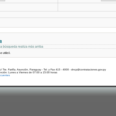
a
 la búsqueda realiza más arriba
 utilizó.
c/ Tte. Fariña. Asunción, Paraguay - Tel. y Fax 415 - 4000 - dncp@contrataciones.gov.py
ención: Lunes a Viernes de 07:00 a 15:00 horas
ecuentes