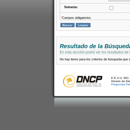
Subasta:
*
Campos obligatorios
Resultado de la Búsqued
En esta sección podrá ver los resultados de
No hay items para los criterios de búsqueda que se
E.E.U.U. 961 
Horario de At
Preguntas Fr