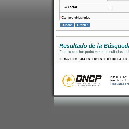
Subasta:
*
Campos obligatorios
Resultado de la Búsqued
En esta sección podrá ver los resultados de
No hay items para los criterios de búsqueda que se
E.E.U.U. 961 
Horario de At
Preguntas Fr