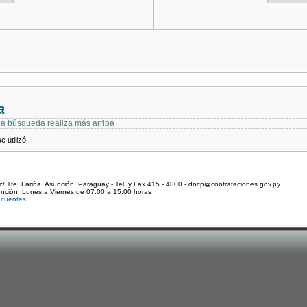
a
 la búsqueda realiza más arriba
 utilizó.
c/ Tte. Fariña. Asunción, Paraguay - Tel. y Fax 415 - 4000 - dncp@contrataciones.gov.py
ención: Lunes a Viernes de 07:00 a 15:00 horas
ecuentes