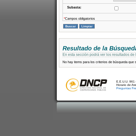
Subasta:
*
Campos obligatorios
Resultado de la Búsqued
En esta sección podrá ver los resultados de
No hay items para los criterios de búsqueda que se
E.E.U.U. 961 
Horario de At
Preguntas Fr