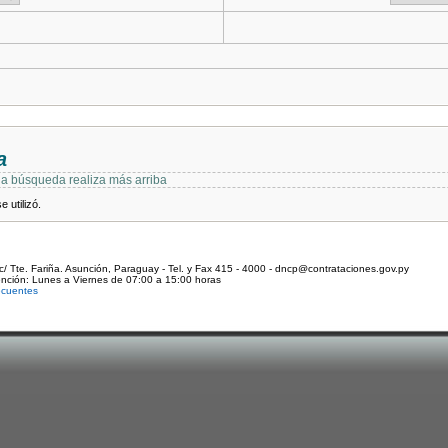
a
 la búsqueda realiza más arriba
 utilizó.
c/ Tte. Fariña. Asunción, Paraguay - Tel. y Fax 415 - 4000 - dncp@contrataciones.gov.py
ención: Lunes a Viernes de 07:00 a 15:00 horas
ecuentes