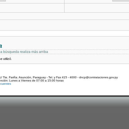
a
 la búsqueda realiza más arriba
 utilizó.
c/ Tte. Fariña. Asunción, Paraguay - Tel. y Fax 415 - 4000 - dncp@contrataciones.gov.py
ención: Lunes a Viernes de 07:00 a 15:00 horas
ecuentes