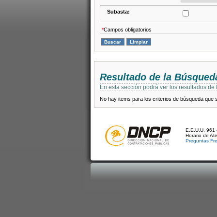
Subasta:
*
Campos obligatorios
Resultado de la Búsqued
En esta sección podrá ver los resultados de
No hay items para los criterios de búsqueda que se
E.E.U.U. 961 
Horario de At
Preguntas Fr