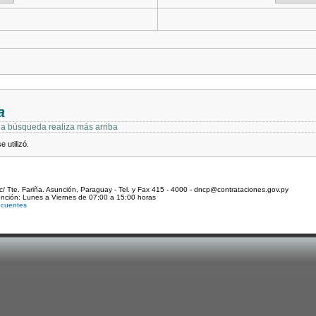
a
 la búsqueda realiza más arriba
 utilizó.
c/ Tte. Fariña. Asunción, Paraguay - Tel. y Fax 415 - 4000 - dncp@contrataciones.gov.py
ención: Lunes a Viernes de 07:00 a 15:00 horas
ecuentes