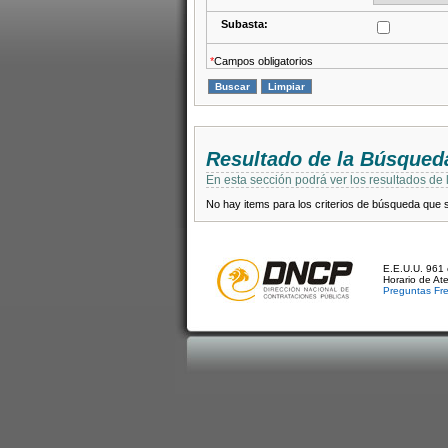
Subasta:
*
Campos obligatorios
Resultado de la Búsqued
En esta sección podrá ver los resultados de
No hay items para los criterios de búsqueda que se
E.E.U.U. 961 
Horario de At
Preguntas Fr