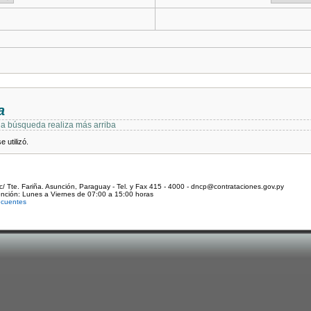
a
 la búsqueda realiza más arriba
 utilizó.
c/ Tte. Fariña. Asunción, Paraguay - Tel. y Fax 415 - 4000 - dncp@contrataciones.gov.py
ención: Lunes a Viernes de 07:00 a 15:00 horas
ecuentes