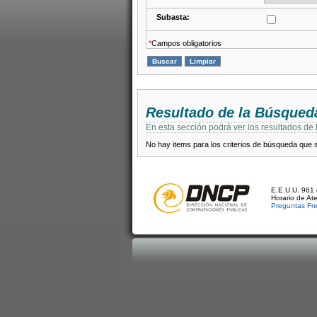
Subasta:
*
Campos obligatorios
Resultado de la Búsqued
En esta sección podrá ver los resultados de
No hay items para los criterios de búsqueda que se
E.E.U.U. 961 
Horario de At
Preguntas Fr