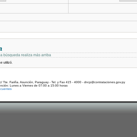
a
 la búsqueda realiza más arriba
 utilizó.
c/ Tte. Fariña. Asunción, Paraguay - Tel. y Fax 415 - 4000 - dncp@contrataciones.gov.py
ención: Lunes a Viernes de 07:00 a 15:00 horas
ecuentes