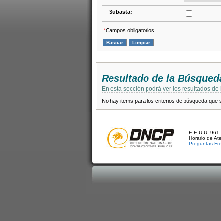
Subasta:
*
Campos obligatorios
Resultado de la Búsqued
En esta sección podrá ver los resultados de
No hay items para los criterios de búsqueda que se
E.E.U.U. 961 
Horario de At
Preguntas Fr