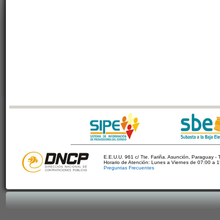
E.E.U.U. 961 c/ Tte. Fariña. Asunción, Paraguay - 
Horario de Atención: Lunes a Viernes de 07:00 a 
Preguntas Frecuentes