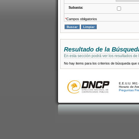
Subasta:
*
Campos obligatorios
Resultado de la Búsqued
En esta sección podrá ver los resultados de
No hay items para los criterios de búsqueda que se
E.E.U.U. 961 
Horario de At
Preguntas Fr