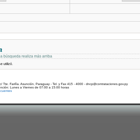
a
 la búsqueda realiza más arriba
 utilizó.
c/ Tte. Fariña. Asunción, Paraguay - Tel. y Fax 415 - 4000 - dncp@contrataciones.gov.py
ención: Lunes a Viernes de 07:00 a 15:00 horas
ecuentes