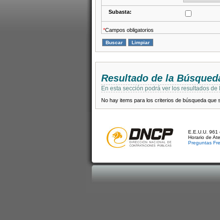
Subasta:
*
Campos obligatorios
Resultado de la Búsqued
En esta sección podrá ver los resultados de
No hay items para los criterios de búsqueda que se
E.E.U.U. 961 
Horario de At
Preguntas Fr