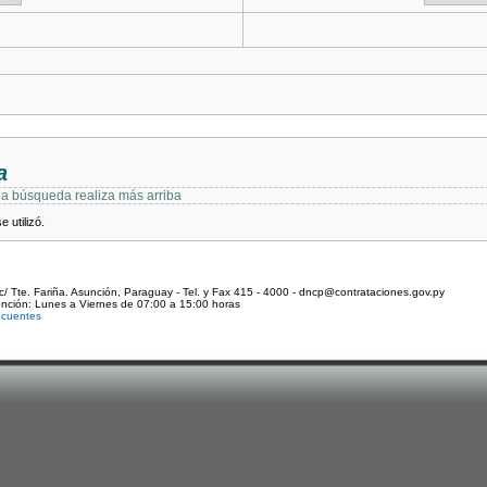
a
 la búsqueda realiza más arriba
 utilizó.
c/ Tte. Fariña. Asunción, Paraguay - Tel. y Fax 415 - 4000 - dncp@contrataciones.gov.py
ención: Lunes a Viernes de 07:00 a 15:00 horas
ecuentes