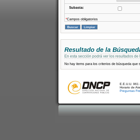
Subasta:
*
Campos obligatorios
Resultado de la Búsqued
En esta sección podrá ver los resultados de
No hay items para los criterios de búsqueda que se
E.E.U.U. 961 
Horario de At
Preguntas Fr