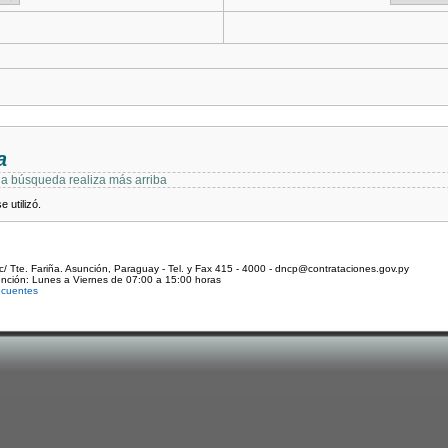
a
 la búsqueda realiza más arriba
 utilizó.
c/ Tte. Fariña. Asunción, Paraguay - Tel. y Fax 415 - 4000 - dncp@contrataciones.gov.py
ención: Lunes a Viernes de 07:00 a 15:00 horas
ecuentes