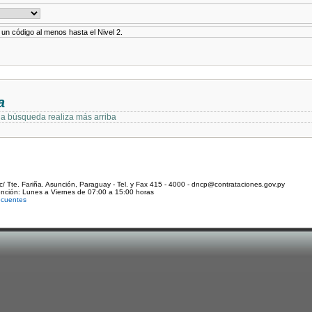
r un código al menos hasta el Nivel 2.
a
 la búsqueda realiza más arriba
c/ Tte. Fariña. Asunción, Paraguay - Tel. y Fax 415 - 4000 - dncp@contrataciones.gov.py
ención: Lunes a Viernes de 07:00 a 15:00 horas
ecuentes