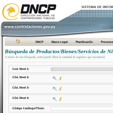
DNCP
Marco Legal
Planificación
Proceso
Búsqueda de Productos/Bienes/Servicios de Ni
A través de esta búsqueda, usted puede filtrar la cantidad de registros que encontrará
Cod. Nivel 1:
Cód. Nivel 2:
Cód. Nivel 3:
Cód. Nivel 4:
Código Catálogo/Título: