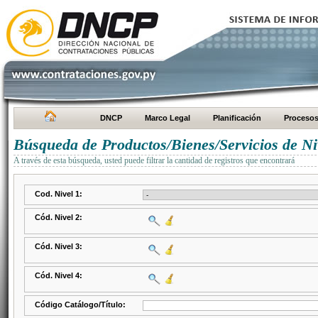
DNCP
Marco Legal
Planificación
Proceso
Búsqueda de Productos/Bienes/Servicios de Ni
A través de esta búsqueda, usted puede filtrar la cantidad de registros que encontrará
Cod. Nivel 1:
Cód. Nivel 2:
Cód. Nivel 3:
Cód. Nivel 4:
Código Catálogo/Título: