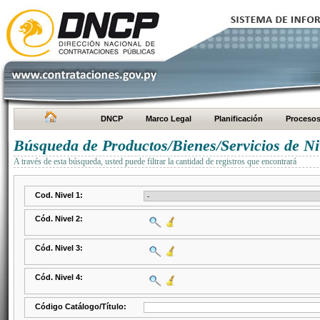
DNCP
Marco Legal
Planificación
Proceso
Búsqueda de Productos/Bienes/Servicios de Ni
A través de esta búsqueda, usted puede filtrar la cantidad de registros que encontrará
Cod. Nivel 1:
Cód. Nivel 2:
Cód. Nivel 3:
Cód. Nivel 4:
Código Catálogo/Título: