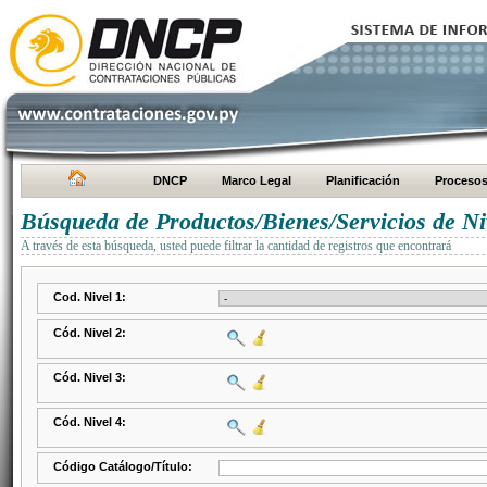
DNCP
Marco Legal
Planificación
Proceso
Búsqueda de Productos/Bienes/Servicios de Ni
A través de esta búsqueda, usted puede filtrar la cantidad de registros que encontrará
Cod. Nivel 1:
Cód. Nivel 2:
Cód. Nivel 3:
Cód. Nivel 4:
Código Catálogo/Título: