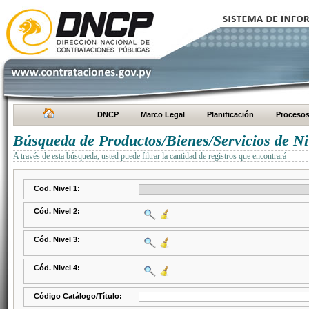
DNCP
Marco Legal
Planificación
Proceso
Búsqueda de Productos/Bienes/Servicios de Ni
A través de esta búsqueda, usted puede filtrar la cantidad de registros que encontrará
Cod. Nivel 1:
Cód. Nivel 2:
Cód. Nivel 3:
Cód. Nivel 4:
Código Catálogo/Título: