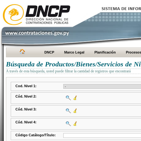
DNCP
Marco Legal
Planificación
Proceso
Búsqueda de Productos/Bienes/Servicios de Ni
A través de esta búsqueda, usted puede filtrar la cantidad de registros que encontrará
Cod. Nivel 1:
Cód. Nivel 2:
Cód. Nivel 3:
Cód. Nivel 4:
Código Catálogo/Título: