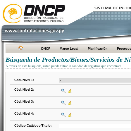
DNCP
Marco Legal
Planificación
Proceso
Búsqueda de Productos/Bienes/Servicios de Ni
A través de esta búsqueda, usted puede filtrar la cantidad de registros que encontrará
Cod. Nivel 1:
Cód. Nivel 2:
Cód. Nivel 3:
Cód. Nivel 4:
Código Catálogo/Título: