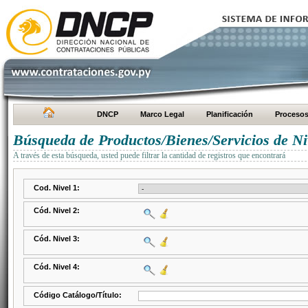
DNCP
Marco Legal
Planificación
Proceso
Búsqueda de Productos/Bienes/Servicios de Ni
A través de esta búsqueda, usted puede filtrar la cantidad de registros que encontrará
Cod. Nivel 1:
Cód. Nivel 2:
Cód. Nivel 3:
Cód. Nivel 4:
Código Catálogo/Título: