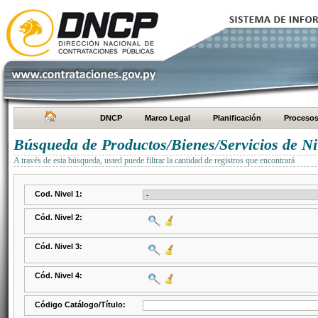
DNCP
Marco Legal
Planificación
Proceso
Búsqueda de Productos/Bienes/Servicios de Ni
A través de esta búsqueda, usted puede filtrar la cantidad de registros que encontrará
Cod. Nivel 1:
Cód. Nivel 2:
Cód. Nivel 3:
Cód. Nivel 4:
Código Catálogo/Título: