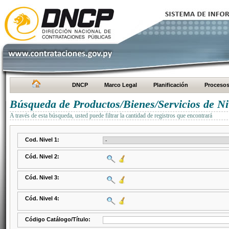
DNCP
Marco Legal
Planificación
Proceso
Búsqueda de Productos/Bienes/Servicios de Ni
A través de esta búsqueda, usted puede filtrar la cantidad de registros que encontrará
Cod. Nivel 1:
Cód. Nivel 2:
Cód. Nivel 3:
Cód. Nivel 4:
Código Catálogo/Título: