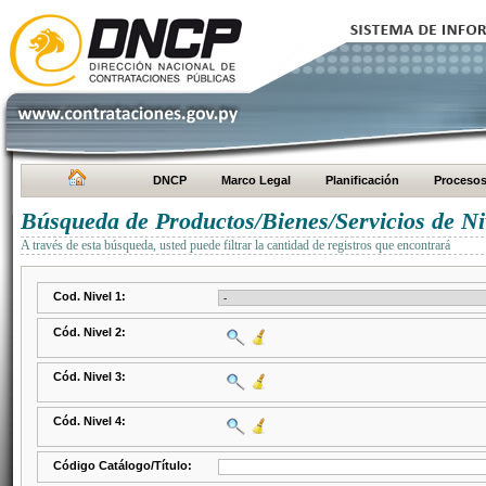
DNCP
Marco Legal
Planificación
Proceso
Búsqueda de Productos/Bienes/Servicios de Ni
A través de esta búsqueda, usted puede filtrar la cantidad de registros que encontrará
Cod. Nivel 1:
Cód. Nivel 2:
Cód. Nivel 3:
Cód. Nivel 4:
Código Catálogo/Título: