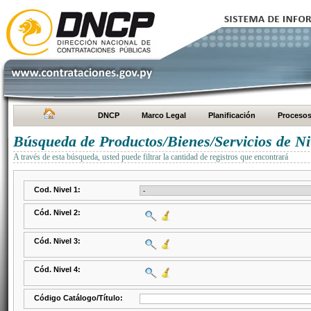
DNCP
Marco Legal
Planificación
Proceso
Búsqueda de Productos/Bienes/Servicios de Ni
A través de esta búsqueda, usted puede filtrar la cantidad de registros que encontrará
Cod. Nivel 1:
Cód. Nivel 2:
Cód. Nivel 3:
Cód. Nivel 4:
Código Catálogo/Título: