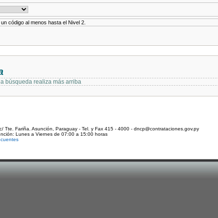
r un código al menos hasta el Nivel 2.
a
 la búsqueda realiza más arriba
c/ Tte. Fariña. Asunción, Paraguay - Tel. y Fax 415 - 4000 - dncp@contrataciones.gov.py
ención: Lunes a Viernes de 07:00 a 15:00 horas
ecuentes