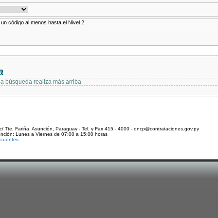
r un código al menos hasta el Nivel 2.
a
 la búsqueda realiza más arriba
c/ Tte. Fariña. Asunción, Paraguay - Tel. y Fax 415 - 4000 - dncp@contrataciones.gov.py
ención: Lunes a Viernes de 07:00 a 15:00 horas
ecuentes