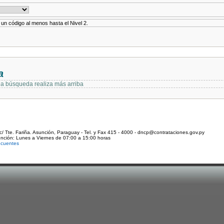
r un código al menos hasta el Nivel 2.
a
 la búsqueda realiza más arriba
c/ Tte. Fariña. Asunción, Paraguay - Tel. y Fax 415 - 4000 - dncp@contrataciones.gov.py
ención: Lunes a Viernes de 07:00 a 15:00 horas
ecuentes