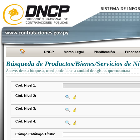
DNCP
Marco Legal
Planificación
Proceso
Búsqueda de Productos/Bienes/Servicios de Ni
A través de esta búsqueda, usted puede filtrar la cantidad de registros que encontrará
Cod. Nivel 1:
Cód. Nivel 2:
Cód. Nivel 3:
Cód. Nivel 4:
Código Catálogo/Título: