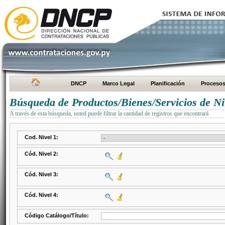
DNCP
Marco Legal
Planificación
Proceso
Búsqueda de Productos/Bienes/Servicios de Ni
A través de esta búsqueda, usted puede filtrar la cantidad de registros que encontrará
Cod. Nivel 1:
Cód. Nivel 2:
Cód. Nivel 3:
Cód. Nivel 4:
Código Catálogo/Título: