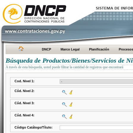
DNCP
Marco Legal
Planificación
Proceso
Búsqueda de Productos/Bienes/Servicios de Ni
A través de esta búsqueda, usted puede filtrar la cantidad de registros que encontrará
Cod. Nivel 1:
Cód. Nivel 2:
Cód. Nivel 3:
Cód. Nivel 4:
Código Catálogo/Título: