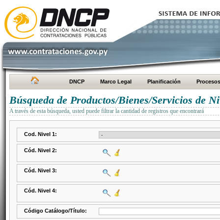
DNCP
Marco Legal
Planificación
Proceso
Búsqueda de Productos/Bienes/Servicios de Ni
A través de esta búsqueda, usted puede filtrar la cantidad de registros que encontrará
Cod. Nivel 1:
Cód. Nivel 2:
Cód. Nivel 3:
Cód. Nivel 4:
Código Catálogo/Título: