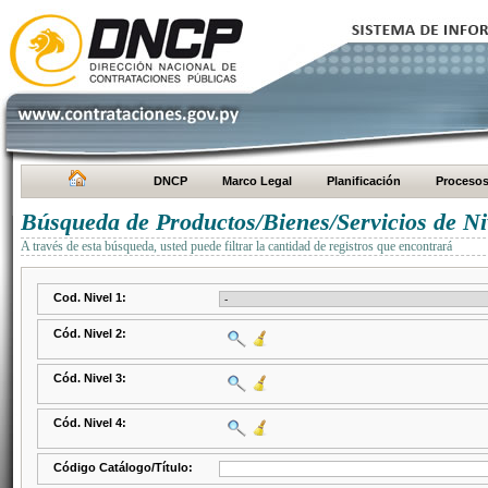
DNCP
Marco Legal
Planificación
Proceso
Búsqueda de Productos/Bienes/Servicios de Ni
A través de esta búsqueda, usted puede filtrar la cantidad de registros que encontrará
Cod. Nivel 1:
Cód. Nivel 2:
Cód. Nivel 3:
Cód. Nivel 4:
Código Catálogo/Título: