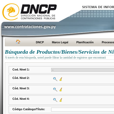
DNCP
Marco Legal
Planificación
Proceso
Búsqueda de Productos/Bienes/Servicios de Ni
A través de esta búsqueda, usted puede filtrar la cantidad de registros que encontrará
Cod. Nivel 1:
Cód. Nivel 2:
Cód. Nivel 3:
Cód. Nivel 4:
Código Catálogo/Título: