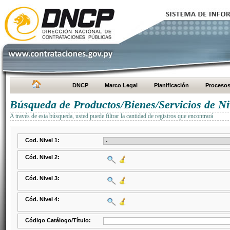
DNCP
Marco Legal
Planificación
Proceso
Búsqueda de Productos/Bienes/Servicios de Ni
A través de esta búsqueda, usted puede filtrar la cantidad de registros que encontrará
Cod. Nivel 1:
Cód. Nivel 2:
Cód. Nivel 3:
Cód. Nivel 4:
Código Catálogo/Título: