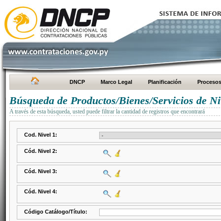
DNCP
Marco Legal
Planificación
Proceso
Búsqueda de Productos/Bienes/Servicios de Ni
A través de esta búsqueda, usted puede filtrar la cantidad de registros que encontrará
Cod. Nivel 1:
Cód. Nivel 2:
Cód. Nivel 3:
Cód. Nivel 4:
Código Catálogo/Título: