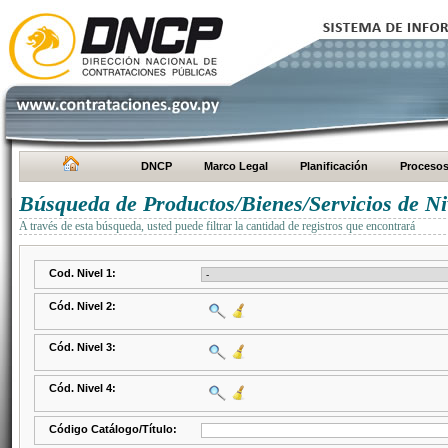
DNCP
Marco Legal
Planificación
Proceso
Búsqueda de Productos/Bienes/Servicios de Ni
A través de esta búsqueda, usted puede filtrar la cantidad de registros que encontrará
Cod. Nivel 1:
Cód. Nivel 2:
Cód. Nivel 3:
Cód. Nivel 4:
Código Catálogo/Título: