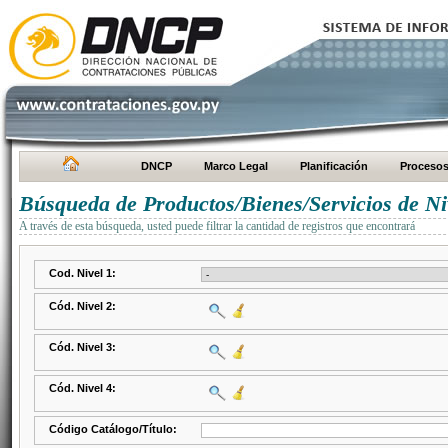
DNCP
Marco Legal
Planificación
Proceso
Búsqueda de Productos/Bienes/Servicios de Ni
A través de esta búsqueda, usted puede filtrar la cantidad de registros que encontrará
Cod. Nivel 1:
Cód. Nivel 2:
Cód. Nivel 3:
Cód. Nivel 4:
Código Catálogo/Título: