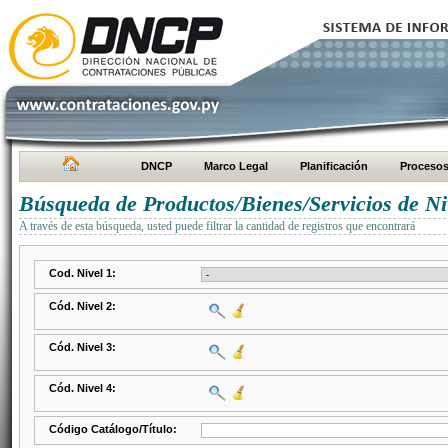
DNCP
Marco Legal
Planificación
Proceso
Búsqueda de Productos/Bienes/Servicios de Ni
A través de esta búsqueda, usted puede filtrar la cantidad de registros que encontrará
Cod. Nivel 1:
Cód. Nivel 2:
Cód. Nivel 3:
Cód. Nivel 4:
Código Catálogo/Título: