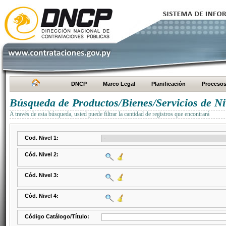
DNCP
Marco Legal
Planificación
Proceso
Búsqueda de Productos/Bienes/Servicios de Ni
A través de esta búsqueda, usted puede filtrar la cantidad de registros que encontrará
Cod. Nivel 1:
Cód. Nivel 2:
Cód. Nivel 3:
Cód. Nivel 4:
Código Catálogo/Título: