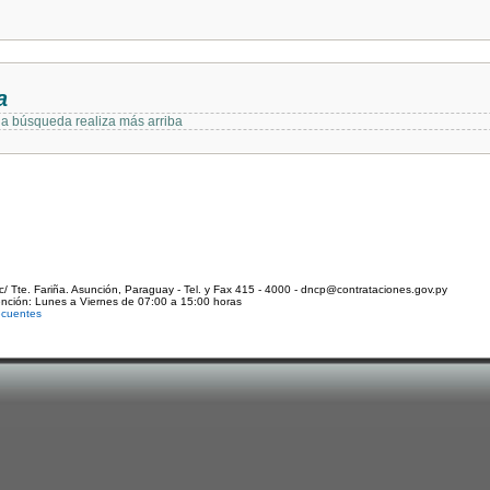
a
 la búsqueda realiza más arriba
c/ Tte. Fariña. Asunción, Paraguay - Tel. y Fax 415 - 4000 - dncp@contrataciones.gov.py
ención: Lunes a Viernes de 07:00 a 15:00 horas
ecuentes