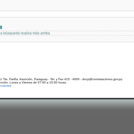
a
 la búsqueda realiza más arriba
c/ Tte. Fariña. Asunción, Paraguay - Tel. y Fax 415 - 4000 - dncp@contrataciones.gov.py
ención: Lunes a Viernes de 07:00 a 15:00 horas
ecuentes